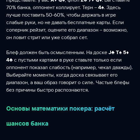
70% банка, оппонент коллирует. Терн –
4♠
. Здесь
лучше поставить 50-60%, чтобы держать в игре
слабые руки, но не давать бесплатные карты. Если
соперник рейзит, оцените его диапазон – возможно,
он ловит стрит или уже собрал сет.
Блеф должен быть осмысленным. На доске
J♣ T♠ 5♦
4♣
с пустыми картами в руке ставьте только если
оппонент показал слабость (например, чекал дважды).
Выбирайте моменты, когда доска связывает его
диапазон, а ваш образ говорит о силе. Частые блефы
без причины быстро распознаются.
Основы математики покера: расчёт
шансов банка