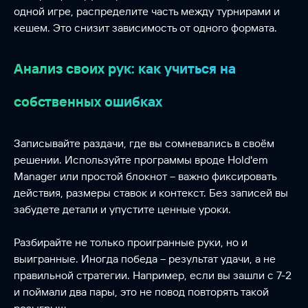
одной игре, распределите часть между турнирами и
кешем. Это снизит зависимость от одного формата.
Анализ своих рук: как учиться на
собственных ошибках
Записывайте раздачи, где вы сомневались в своём
решении. Используйте программы вроде Hold'em
Manager или простой блокнот – важно фиксировать
действия, размеры ставок и контекст. Без записей вы
забудете детали и упустите ценные уроки.
Разбирайте не только проигранные руки, но и
выигранные. Иногда победа – результат удачи, а не
правильной стратегии. Например, если вы зашли с 7-2
и поймали два пары, это не повод повторять такой