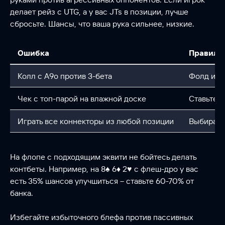
делает рейз с UTG, а у вас JTs в позиции, лучше
сбросьте. Шансы, что ваша рука сильнее, низкие.
Ошибка
Правильн
Колл с A9o против 3-бета
Фолд или
Чек с топ-парой на влажной доске
Ставьте д
Играть все коннекторы из любой позиции
Выбирайт
На флопе с подходящим эквити не бойтесь делать
контбеты. Например, на 8♠ 6♦ 2♥ с флеш-дро у вас
есть 35% шансов улучшиться – ставьте 60-70% от
банка.
Избегайте избыточного блефа против пассивных