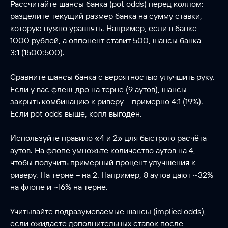
Рассчитайте шансы банка (pot odds) перед коллом:
разделите текущий размер банка на сумму ставки,
которую нужно уравнять. Например, если в банке
1000 рублей, а оппонент ставит 500, шансы банка –
3:1 (1500:500).
Сравните шансы банка с вероятностью улучшить руку.
Если у вас флеш-дро на терне (9 аутов), шансы
закрыть комбинацию к риверу – примерно 4:1 (19%).
Если pot odds выше, колл выгоден.
Используйте правило «4 и 2» для быстрого расчёта
аутов. На флопе умножьте количество аутов на 4,
чтобы получить примерный процент улучшения к
риверу. На терне – на 2. Например, 8 аутов дают ~32%
на флопе и ~16% на терне.
Учитывайте подразумеваемые шансы (implied odds),
если ожидаете дополнительных ставок после