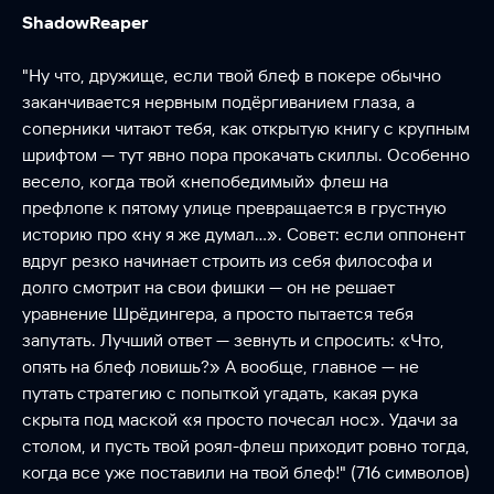
ShadowReaper
"Ну что, дружище, если твой блеф в покере обычно
заканчивается нервным подёргиванием глаза, а
соперники читают тебя, как открытую книгу с крупным
шрифтом — тут явно пора прокачать скиллы. Особенно
весело, когда твой «непобедимый» флеш на
префлопе к пятому улице превращается в грустную
историю про «ну я же думал…». Совет: если оппонент
вдруг резко начинает строить из себя философа и
долго смотрит на свои фишки — он не решает
уравнение Шрёдингера, а просто пытается тебя
запутать. Лучший ответ — зевнуть и спросить: «Что,
опять на блеф ловишь?» А вообще, главное — не
путать стратегию с попыткой угадать, какая рука
скрыта под маской «я просто почесал нос». Удачи за
столом, и пусть твой роял-флеш приходит ровно тогда,
когда все уже поставили на твой блеф!" (716 символов)