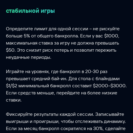
стабильной игры
Определите лимит для одной сессии – не рискуйте
больше 5% от общего банкролла. Если у вас $1000,
максимальная ставка за игру не должна превышать
$50. Это снизит риск потерь и позволит пережить
неудачные периоды.
Играйте на уровнях, где банкролл в 20-30 раз
превышает средний бай-ин. Для стола с блайндами
$1/$2 минимальный банкролл составит $2000–$3000.
Если средств меньше, перейдите на более низкие
ставки.
Фиксируйте результаты каждой сессии. Записывайте
выигрыши и проигрыши, чтобы отслеживать динамику.
Если за месяц банкролл сократился на 30%, сделайте