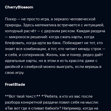
CherryBlossom
Покер — не просто игра, а зеркало человеческой
природы. Здесь математика встречается с интуицией,
холодный расчёт — с дерзким риском. Каждая раздача
— микрокосм решений: когда сжать карты, когда
блефовать, когда идти ва-банк. Побеждает не тот, кто
знает все комбинации, а тот, кто читает между строк —
и себя, и соперников. Жизнь, как и покер, редко даёт
идеальные карты, но в этом и есть красота: даже с
двойкой и семёркой можно выиграть, если веришь в
свою игру.
FrostBlade
**Вот твой текст:** *"Ребята, а кто из вас после
разбора конкретной раздачи ловил себя на мысли:
«Так вот где я сливал бабки!»? Например, когда на