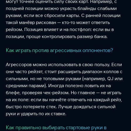
могут точнее оценить силу своих карт. Например, с
поздней позиции можно украсть блайнды слабыми
руками, если все сбросили карты. С ранней позиции
такой манёвр рискован — кто-то может ответить
рейзом. Позиция влияет и на постфлоп: если вы в
позиции, проще контролировать размер банка.
Как играть против агрессивных оппонентов?
Агрессоров можно использовать в свою пользу. Если
они часто рейзят, стоит расширить диапазон коллов с
сильными, но не топовыми руками (например, QJ или
средними парами). Иногда полезно ловить их на
блефе, проверяя чек-рейзом. Но главное — не играть
на их поле: если вы начнёте отвечать на каждый рейз,
быстро потеряете стек. Лучше дождаться сильной
руки и ударить по их ставке.
Как правильно выбирать стартовые руки в