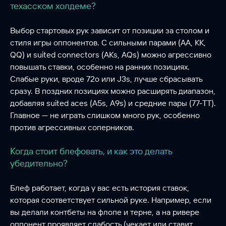
техасском холдеме?
Выбор стартовых рук зависит от позиции за столом и
стиля игры оппонентов. С сильными парами (AA, KK,
QQ) и suited connectors (AKs, AQs) можно агрессивно
повышать ставки, особенно на ранних позициях.
Слабые руки, вроде 72o или J3s, лучше сбрасывать
сразу. В поздних позициях можно расширять диапазон,
добавляя suited aces (A5s, A9s) и средние пары (77-TT).
Главное — не играть слишком много рук, особенно
против агрессивных соперников.
Когда стоит блефовать, и как это делать
убедительно?
Блеф работает, когда у вас есть история ставок,
которая соответствует сильной руке. Например, если
вы делали контбеты на флопе и терне, а на ривере
оппонент проявляет слабость (чекает или ставит