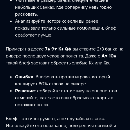
Учитывайте размер банка: блефуйте чаще в
небольших банках, где сопернику невыгодно
рисковать.
Анализируйте историю: если вы ранее
показывали только сильные комбинации, блеф
сработает лучше.
Пример: на доске
7♠ 9♥ K♦ Q♣
вы ставите 2/3 банка на
ривере после двух чеков оппонента. Даже с
A♥ 10♠
такой блеф заставит сбросить слабые Kx или Qx.
Ошибка
: блефовать против игрока, который
коллирует 80% ставок на ривере.
Решение
: собирайте статистику на оппонентов –
отмечайте, как часто они сбрасывают карты в
похожих спотах.
Блеф – это инструмент, а не случайная ставка.
Используйте его осознанно, подкрепляя логикой и