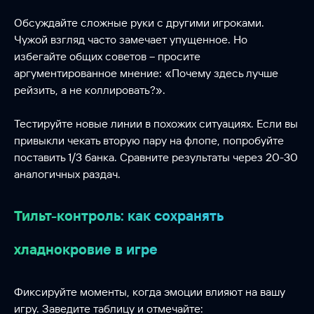
Обсуждайте сложные руки с другими игроками.
Чужой взгляд часто замечает упущенное. Но
избегайте общих советов – просите
аргументированное мнение: «Почему здесь лучше
рейзить, а не коллировать?».
Тестируйте новые линии в похожих ситуациях. Если вы
привыкли чекать вторую пару на флопе, попробуйте
поставить 1/3 банка. Сравните результаты через 20-30
аналогичных раздач.
Тильт-контроль: как сохранять
хладнокровие в игре
Фиксируйте моменты, когда эмоции влияют на вашу
игру. Заведите таблицу и отмечайте: