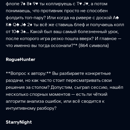
флопе 7♠ 8♦ 9♥ ты коллируешь с T♥ J♥, а потом
понимаешь, что противник просто не способен
фолдить топ-пару? Или когда на ривере с доской A♣
K♣ Q♣ J♣ 2♦ ты всё же ставишь блеф и получаешь колл
от 10♣ 3♠… Какой был ваш самый болезненный урок,
после которого игра резко пошла вверх? И главное —
что именно вы тогда осознали?"* (864 символа)
RogueHunter
**Вопрос к автору:** Вы разбираете конкретные
раздачи, но как часто стоит пересматривать свои
решения за столом? Допустим, сыграл сессию, нашёл
несколько спорных моментов — есть ли чёткий
алгоритм анализа ошибок, или всё сводится к
интуитивному разбору?
StarryNight