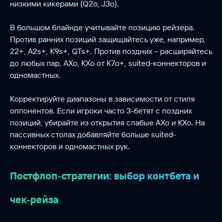
низкими кикерами (Q2o, J3o).
В большом блайнде учитывайте позицию рейзера.
Против ранних позиций защищайтесь уже, например,
22+, A2s+, K9s+, QTs+. Против поздних – расширяйтесь
до любых пар, AXo, KXo от K7o+, suited-коннекторов и
одномастных.
Корректируйте диапазоны в зависимости от стиля
оппонентов. Если игроки часто 3-бетят с поздних
позиций, убирайте из открытия слабые AXo и KXo. На
пассивных столах добавляйте больше suited-
коннекторов и одномастных рук.
Постфлоп-стратегии: выбор контбета и
чек-рейза