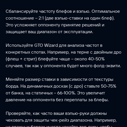
Сбалансируйте частоту блефов и вэлью. Оптимальное
соотношение – 2:1 (две вэлью-ставки на один блеф).
Это усложняет оппоненту принятие решений и
защищает ваш диапазон от эксплуатации.
Используйте GTO Wizard для анализа частот в
конкретных спотах. Например, на терне с двойным дро
(флеш + стрит) блефуйте чаще – около 40-50%
случаев, так как у оппонента будет много фолд-эквити.
Меняйте размер ставки в зависимости от текстуры
борда. На динамичных досках (с дро) ставьте 50-75%
от банка, на статичных – 66-100%. Это увеличит
давление на оппонента без переплаты за блефы.
Проверяйте, как часто ваши вэлью-руки должны
чековать для защиты чек-рейз диапазона. Например,
на влажных бордах иногда чекайте топ-пару, чтобы