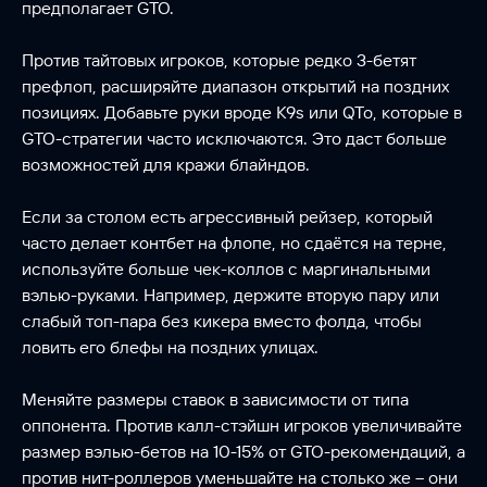
предполагает GTO.
Против тайтовых игроков, которые редко 3-бетят
префлоп, расширяйте диапазон открытий на поздних
позициях. Добавьте руки вроде K9s или QTo, которые в
GTO-стратегии часто исключаются. Это даст больше
возможностей для кражи блайндов.
Если за столом есть агрессивный рейзер, который
часто делает контбет на флопе, но сдаётся на терне,
используйте больше чек-коллов с маргинальными
вэлью-руками. Например, держите вторую пару или
слабый топ-пара без кикера вместо фолда, чтобы
ловить его блефы на поздних улицах.
Меняйте размеры ставок в зависимости от типа
оппонента. Против калл-стэйшн игроков увеличивайте
размер вэлью-бетов на 10-15% от GTO-рекомендаций, а
против нит-роллеров уменьшайте на столько же – они