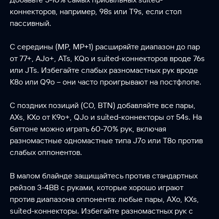
коннекторов, например, 98s или T9s, если стол
пассивный.
С середины (MP, MP+1) расширяйте диапазон до пар
от 77+, AJo+, ATs, KQo и suited-коннекторов вроде 76s
или JTs. Избегайте слабых разномастных рук вроде
K8o или Q9o – они часто проигрывают на постфлопе.
С поздних позиций (CO, BTN) добавляйте все пары,
AXs, KXo от K9o+, QJo и suited-коннекторы от 54s. На
баттоне можно играть 60-70% рук, включая
разномастные одномастные типа J7o или T8o против
слабых оппонентов.
В малом блайнде защищайтесь против стандартных
рейзов 3-4BB с руками, которые хорошо играют
против диапазона оппонента: любые пары, AXo, KXs,
suited-коннекторы. Избегайте разномастных рук с