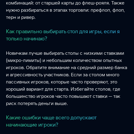
комбинаций: от старшей карты до флеш-рояля. Также
нужно разбираться в этапах торговли: префлоп, флоп,
терн и ривер.
Как правильно выбирать стол для игры, если я
только начинаю?
Новичкам лучше выбирать столы с низкими ставками
(микро-лимиты) и небольшим количеством опытных
игроков. Обратите внимание на средний размер банка
и агрессивность участников. Если за столом много
пассивных игроков, которые часто проверяют, это
хороший вариант для старта. Избегайте столов, где
большинство игроков часто повышают ставки — так
риск потерять деньги выше.
Какие ошибки чаще всего допускают
начинающие игроки?