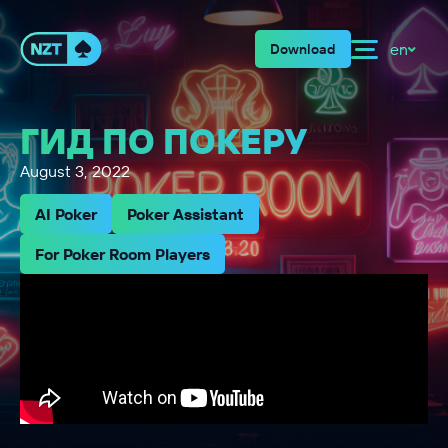
en
Download
ГИД ПО ПОКЕРУ
August 3, 2022