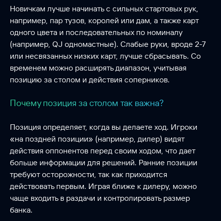
Новичкам лучше начинать с сильных стартовых рук,
например, пар тузов, королей или дам, а также карт
одного цвета и последовательных по номиналу
(например, QJ одномастные). Слабые руки, вроде 2-7
или несвязанных низких карт, лучше сбрасывать. Со
временем можно расширять диапазон, учитывая
позицию за столом и действия соперников.
Почему позиция за столом так важна?
Позиция определяет, когда вы делаете ход. Игроки
«на поздней позиции» (например, дилер) видят
действия оппонентов перед своим ходом, что дает
больше информации для решений. Ранние позиции
требуют осторожности, так как приходится
действовать первым. Играя ближе к дилеру, можно
чаще входить в раздачи и контролировать размер
банка.