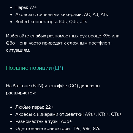
Пары: 77+
Аксесы с сильными кикерами: AQ, AJ, ATs
Suited-коннекторы: KJs, QJs, JTs
Избегайте слабых разномастных рук вроде K9o или
Q8o – они часто приводят к сложным постфлоп-
ситуациям.
Поздние позиции (LP)
На баттоне (BTN) и катоффе (CO) диапазон
расширяется:
Любые пары: 22+
Аксесы с кикерами от девятки: A9s+, KTs+, QTs+
Разномастные тузы: AJo+
Однотонные коннекторы: T9s, 98s, 87s