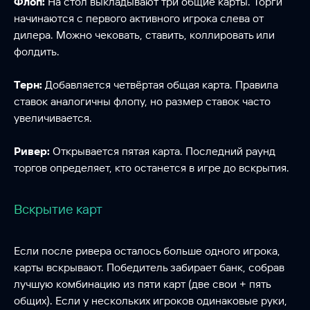
Флоп:
На стол выкладывают три общие карты. Торги
начинаются с первого активного игрока слева от
дилера. Можно чековать, ставить, коллировать или
фолдить.
Терн:
Добавляется четвёртая общая карта. Правила
ставок аналогичны флопу, но размер ставок часто
увеличивается.
Ривер:
Открывается пятая карта. Последний раунд
торгов определяет, кто останется в игре до вскрытия.
Вскрытие карт
Если после ривера осталось больше одного игрока,
карты вскрывают. Победитель забирает банк, собрав
лучшую комбинацию из пяти карт (две свои + пять
общих). Если у нескольких игроков одинаковые руки,