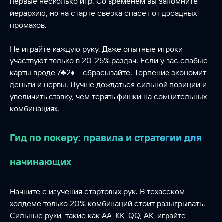
первые несколько игр. Со временем вы запомните
иерархию, но на старте сверка спасет от досадных
промахов.
Не играйте каждую руку. Даже опытные игроки
участвуют только в 20-25% раздач. Если у вас слабые
карты вроде 7♣2♦ – сбрасывайте. Терпение экономит
деньги и нервы. Лучше дождаться сильной позиции и
увеличить ставку, чем терять фишки на сомнительных
комбинациях.
Гид по покеру: правила и стратегии для
начинающих
Начните с изучения стартовых рук. В техасском
холдеме только 20% комбинаций стоит разыгрывать.
Сильные руки, такие как AA, KK, QQ, AK, играйте