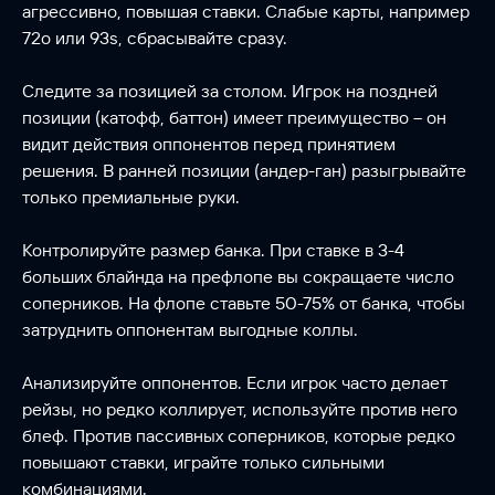
агрессивно, повышая ставки. Слабые карты, например
72o или 93s, сбрасывайте сразу.
Следите за позицией за столом. Игрок на поздней
позиции (катофф, баттон) имеет преимущество – он
видит действия оппонентов перед принятием
решения. В ранней позиции (андер-ган) разыгрывайте
только премиальные руки.
Контролируйте размер банка. При ставке в 3-4
больших блайнда на префлопе вы сокращаете число
соперников. На флопе ставьте 50-75% от банка, чтобы
затруднить оппонентам выгодные коллы.
Анализируйте оппонентов. Если игрок часто делает
рейзы, но редко коллирует, используйте против него
блеф. Против пассивных соперников, которые редко
повышают ставки, играйте только сильными
комбинациями.