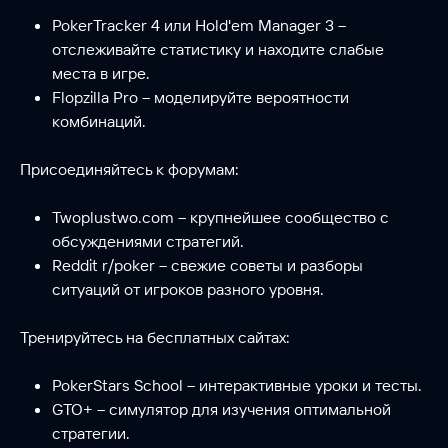
PokerTracker 4 или Hold'em Manager 3 –
отслеживайте статистику и находите слабые
места в игре.
Flopzilla Pro – моделируйте вероятности
комбинаций.
Присоединяйтесь к форумам:
Twoplustwo.com – крупнейшее сообщество с
обсуждениями стратегий.
Reddit r/poker – свежие советы и разборы
ситуаций от игроков разного уровня.
Тренируйтесь на бесплатных сайтах:
PokerStars School – интерактивные уроки и тесты.
GTO+ – симулятор для изучения оптимальной
стратегии.