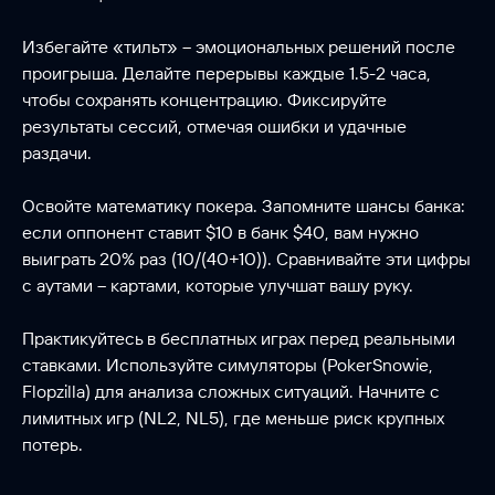
Избегайте «тильт» – эмоциональных решений после
проигрыша. Делайте перерывы каждые 1.5-2 часа,
чтобы сохранять концентрацию. Фиксируйте
результаты сессий, отмечая ошибки и удачные
раздачи.
Освойте математику покера. Запомните шансы банка:
если оппонент ставит $10 в банк $40, вам нужно
выиграть 20% раз (10/(40+10)). Сравнивайте эти цифры
с аутами – картами, которые улучшат вашу руку.
Практикуйтесь в бесплатных играх перед реальными
ставками. Используйте симуляторы (PokerSnowie,
Flopzilla) для анализа сложных ситуаций. Начните с
лимитных игр (NL2, NL5), где меньше риск крупных
потерь.