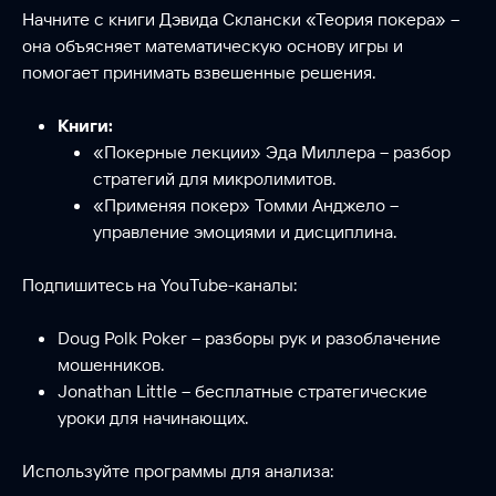
Начните с книги Дэвида Склански «Теория покера» –
она объясняет математическую основу игры и
помогает принимать взвешенные решения.
Книги:
«Покерные лекции» Эда Миллера – разбор
стратегий для микролимитов.
«Применяя покер» Томми Анджело –
управление эмоциями и дисциплина.
Подпишитесь на YouTube-каналы:
Doug Polk Poker – разборы рук и разоблачение
мошенников.
Jonathan Little – бесплатные стратегические
уроки для начинающих.
Используйте программы для анализа: