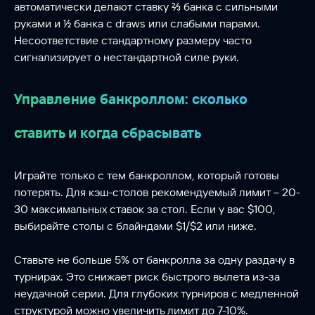
автоматически делают ставку ⅔ банка с сильными
руками и ½ банка с draws или слабыми парами.
Несоответствие стандартному размеру часто
сигнализирует о нестандартной силе руки.
Управление банкроллом: сколько
ставить и когда сбрасывать
Играйте только с тем банкроллом, который готовы
потерять. Для кэш-столов рекомендуемый лимит – 20-
30 максимальных ставок за стол. Если у вас $100,
выбирайте столы с блайндами $1/$2 или ниже.
Ставьте не больше 5% от банкролла за одну раздачу в
турнирах. Это снижает риск быстрого вылета из-за
неудачной серии. Для глубоких турниров с медленной
структурой можно увеличить лимит до 7-10%.