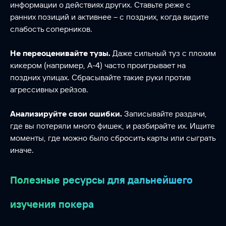
информации о действиях других. Ставьте реже с
ранних позиций и активнее – с поздних, когда видите
слабость соперников.
Не переоценивайте тузы.
Даже сильный туз с плохим
кикером (например, A-4) часто проигрывает на
поздних улицах. Сбрасывайте такие руки против
агрессивных рейзов.
Анализируйте свои ошибки.
Записывайте раздачи,
где вы потеряли много фишек, и разбирайте их. Ищите
моменты, где можно было сбросить карты или сыграть
иначе.
Полезные ресурсы для дальнейшего
изучения покера